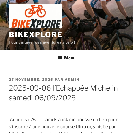
Aller
au
contenu
principal
BIKEXPLORE
Pour partager des aventures à vélo !
Menu
PUBLIÉ
27 NOVEMBRE, 2025
PAR
ADMIN
LE
2025-09-06 l’Echappée Michelin
samedi 06/09/2025
Au mois d’Avril , l’ami Franck me pousse un lien pour
s’inscrire à une nouvelle course Ultra organisée par