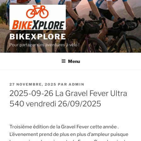
Aller
au
contenu
principal
BIKEXPLORE
Pour partager des aventures à vélo !
Menu
PUBLIÉ
27 NOVEMBRE, 2025
PAR
ADMIN
LE
2025-09-26 La Gravel Fever Ultra
540 vendredi 26/09/2025
Troisième édition de la Gravel Fever cette année .
L’évenement prend de plus en plus d’ampleur puisque