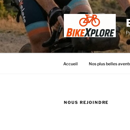
Aller
au
contenu
principal
P
Accueil
Nos plus belles avent
NOUS REJOINDRE