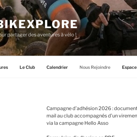
BIKEXPLORE
our partager des aventures à vélo !
ures
Le Club
Calendrier
Nous Rejoindre
Espace
Campagne d’adhésion 2026 : documents
mail au club accompagnés d’un virement 
via la campagne Hello Asso