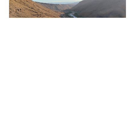
Nous pratiquons le vélo de route, le gravel et le VTT
selon la saison ou les envies de nos adhérents avec un
focus particulier sur les aventures à vélo et l’ultra
distance : nos membres onr participés à de
nombreuses épreuves : Race Across France,
Gravelman , BikingMan, Gravel Fever , Gravel of Legend
….
Nous ne disposons pas d’un entraineur mais de
membres très expérimentés qui saurons vous