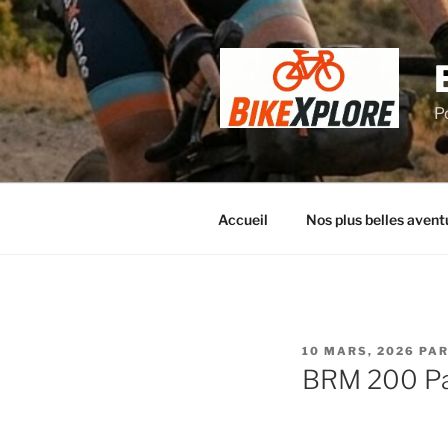
Aller
au
contenu
principal
P
Accueil
Nos plus belles avent
PUBLIÉ
10 MARS, 2026
PA
LE
BRM 200 Pa