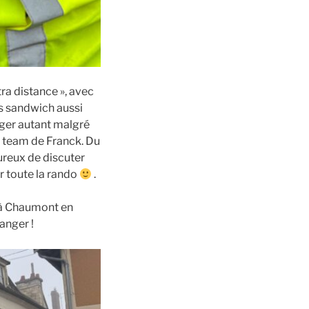
ra distance », avec
es sandwich aussi
nger autant malgré
a team de Franck. Du
eureux de discuter
r toute la rando
.
2 à Chaumont en
anger !