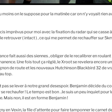
du moins on le suppose pour la matinée car on n’y voyait rien av
is imprévus pour moi avec la fixation du radar qui se casse à l
e retrouver ( intact ) , ce qui me permet de rechauffer sur 5k
nce fait aussi des siennes , obliger de le recalibrer en roulant 
anence. Une fois tout ça réglé, le Xroot se revelera encore un
on de route et les nouveaux Hutchinson Blackbird 32 de vrai
au top.
ut pas se lever à notre grand desespoir. Benjamin décide du c
 se rechaufer ! Le tempo est bon . Je suis un peu inquiet pour l
e. Mais non, il est en forme Benjamin !
 en Vexin, la file d’attente pour faire tamponner le carnet de