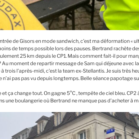
entrée de Gisors en mode sandwich, c’est ma déformation « ult
 moins de temps possible lors des pauses. Bertrand rachète d
 seulement 25 km depuis le CP1. Mais comment fait-il pour ma
 ? Au moment de repartir message de Sam qui déjeune avec l
à trois l’après-midi, c’est la team ex-Stellantis. Je suis très h
e n’ai pas pas vu depuis longtemps. Belle séance papotage su
ève et ça change tout. On gagne 5°C , tempête de ciel bleu. CP
ns une boulangerie où Bertrand ne manque pas d’acheter à m