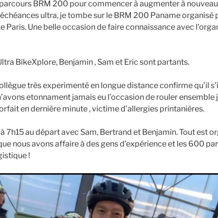
n parcours BRM 200 pour commencer à augmenter à nouveau 
 échéances ultra, je tombe sur le BRM 200 Paname organisé p
e Paris. Une belle occasion de faire connaissance avec l’orga
ltra BikeXplore, Benjamin , Sam et Eric sont partants.
ollègue très experimenté en longue distance confirme qu’il s’
n’avons etonnament jamais eu l’occasion de rouler ensemble ju
ait en dernière minute , victime d’allergies printanières.
 à 7h15 au départ avec Sam, Bertrand et Benjamin. Tout est or
 que nous avons affaire à des gens d’expérience et les 600 par
istique !