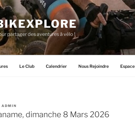
BIKEXPLORE
our partager des aventures à vélo !
ures
Le Club
Calendrier
Nous Rejoindre
Espace
R
ADMIN
name, dimanche 8 Mars 2026